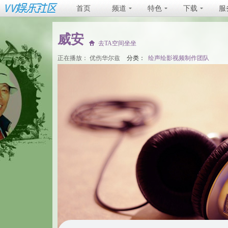
首页
频道
特色
下载
服
威安
去TA空间坐坐
正在播放：
优伤华尔兹
分类：
绘声绘影视频制作团队