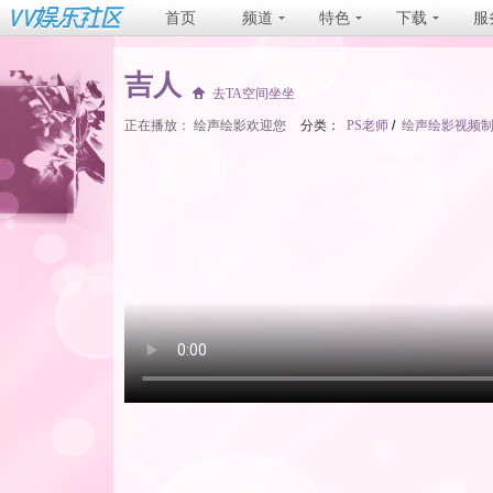
首页
频道
特色
下载
服
吉人
去TA空间坐坐
正在播放：
绘声绘影欢迎您
分类：
PS老师
/
绘声绘影视频