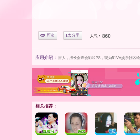
评论
分享
860
人气：
应用介绍：
吉人，擅长会声会影和PS，现为
51VV娱乐社区
绘
相关推荐：