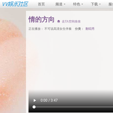
首页
频道
特色
下载
服
情的方向
去TA空间坐坐
正在播放：
不可说高清女生伴奏
分类：
翻唱秀