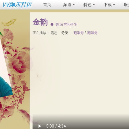
首页
频道
特色
下载
服
金韵
去TA空间坐坐
正在播放：
遥思
分类：
翻唱秀
/
翻唱秀