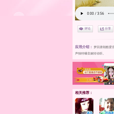
评论
分享
应用介绍：
梦回唐朝
酷爱
声独特嗓音婉转动听。
相关推荐：