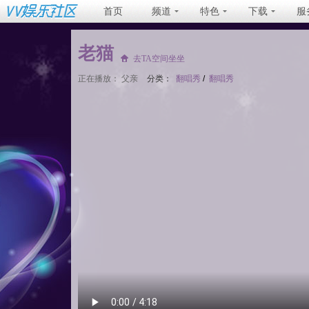
首页
频道
特色
下载
服
老猫
去TA空间坐坐
正在播放：
父亲
分类：
翻唱秀
/
翻唱秀