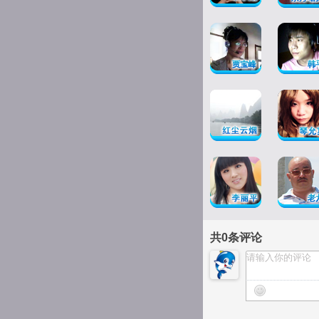
共
0
条评论