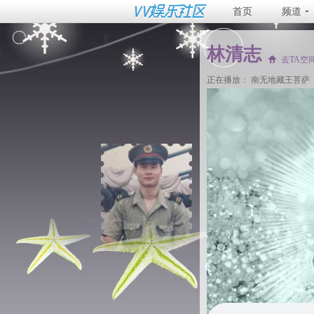
首页
频道
林清志
去TA空
正在播放：
南无地藏王菩萨