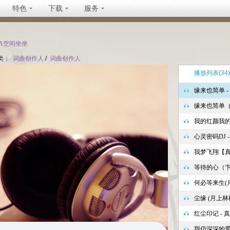
特色
下载
服务
TA空间坐坐
类：
词曲创作人
/
词曲创作人
播放列表
(34)