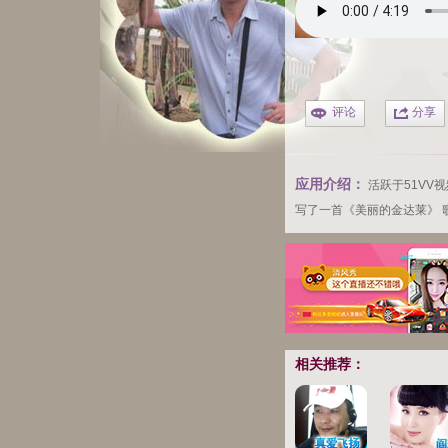
评论
分享
应用介绍：
活跃于
51VV
写了一首《美丽的金达莱》 
相关推荐：