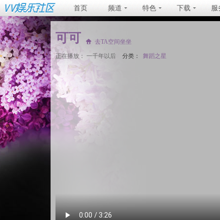
首页
频道
特色
下载
服
可可
去TA空间坐坐
正在播放：
一千年以后
分类：
舞蹈之星