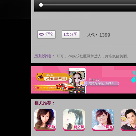
评论
分享
1399
人气：
应用介绍：
可可，
VV娱乐社区
网舞达人，舞姿妖娆美丽。
相关推荐：