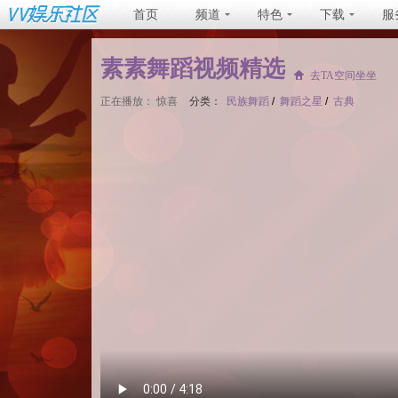
首页
频道
特色
下载
服
素素舞蹈视频精选
去TA空间坐坐
正在播放：
惊喜
分类：
民族舞蹈
/
舞蹈之星
/
古典