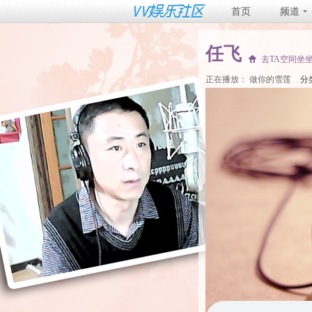
首页
频道
任飞
去TA空间坐
正在播放：
做你的雪莲
分