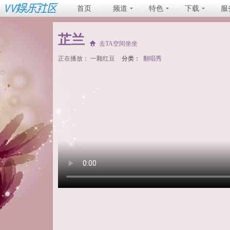
首页
频道
特色
下载
服
芷兰
去TA空间坐坐
正在播放：
一颗红豆
分类：
翻唱秀