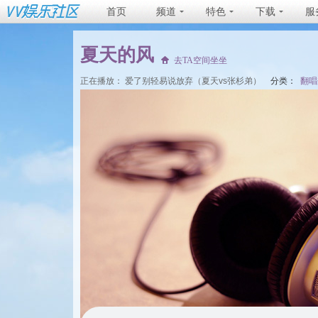
首页
频道
特色
下载
服
夏天的风
去TA空间坐坐
正在播放：
爱了别轻易说放弃（夏天vs张杉弟）
分类：
翻唱