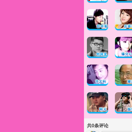
共
0
条评论