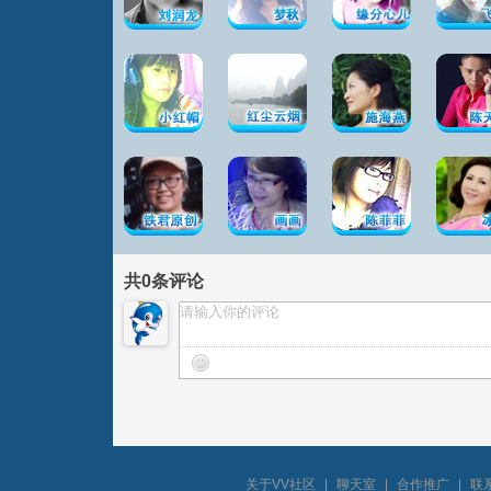
共
0
条评论
关于VV社区
|
聊天室
|
合作推广
|
联