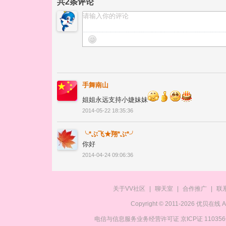
共
2
条评论
手舞南山
姐姐永远支持小婕妹妹
2014-05-22 18:35:36
╰*ぶ飞★翔*ぶ*╯
你好
2014-04-24 09:06:36
关于VV社区
|
聊天室
|
合作推广
|
联
Copyright © 2011-2026 优贝在
电信与信息服务业务经营许可证 京ICP证 11035