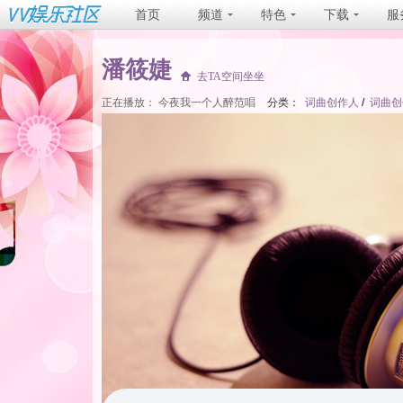
首页
频道
特色
下载
服
潘筱婕
去TA空间坐坐
正在播放：
今夜我一个人醉范唱
分类：
词曲创作人
/
词曲创