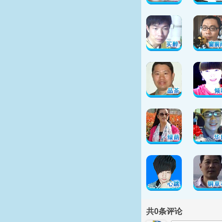
共
0
条评论