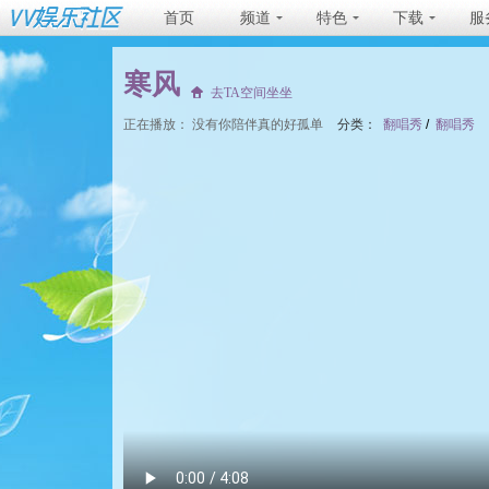
首页
频道
特色
下载
服
寒风
去TA空间坐坐
正在播放：
没有你陪伴真的好孤单
分类：
翻唱秀
/
翻唱秀