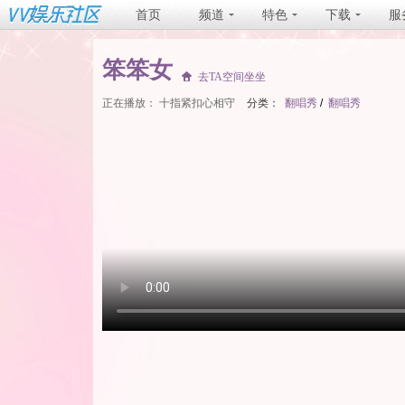
首页
频道
特色
下载
服
笨笨女
去TA空间坐坐
正在播放：
十指紧扣心相守
分类：
翻唱秀
/
翻唱秀