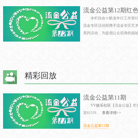
流金公益第12期红
本栏目由Ｖ酷龙年行工作室61
流金专区活动部携手流金专区艺
系列活动，为提倡公众切身的福祉与
精彩回放
流金公益第11期
VV娱乐社区
【流金公益】
室61519...
查看详情>>
流金公益第11期