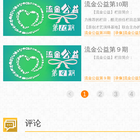
流金公益第10期
【流金公益】栏目简介： 
力推荐的栏目，酷児担任栏目总
【原创才艺演绎基地】联合主办的公
流金公益第10期
[录像]流金公益
流金公益第９期
【流金公益】栏目简介
流金公益第９期
[录像]流金公
1
2
3
4
评论