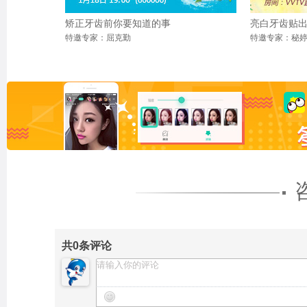
矫正牙齿前你要知道的事
亮白牙齿贴
特邀专家：屈克勤
特邀专家：秘
共
0
条评论