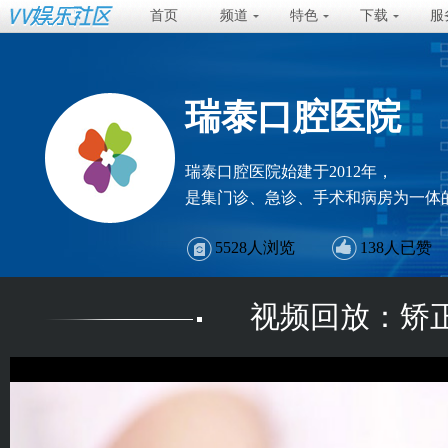
首页
频道
特色
下载
服
瑞泰口腔医院
瑞泰口腔医院始建于2012年，
是集门诊、急诊、手术和病房为一体
5528
人浏览
138
人已赞
视频回放：矫