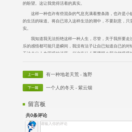
的盼望。这让我觉得活着的真实。
这样一种也许有些混杂的气息充满着整条路，也许是小贩
的生活的味道。将自已溶入这样生活的潮中，不要刻意，只
实。
我知道我无法拒绝这样一种人生，尽管，关于我所要走过
乐的感悟都可能只是瞬间，我没有法子让自已知道自已的对
无法走出人生困惑的迷茫。但这有什么要紧呢？我这样慢慢
也有些淡淡幸福的味道。
其实，我当然也有梦想的。人活于世，大抵总会有些向往
有一种地老天荒 - 逸野
图扔掉，然而它总能在我们以为遗忘的时候，依稀在我们的
尝一尝，许是有些苦，也算是对生活有了一种更深的领悟。
一个人的冬天 - 紫云烟
有位朋友在电话里送我一句诗：云在青山月在天。
留言板
我很喜欢。是的，念一念，一种恬然的心情油然而生。
共
0
条评论
更多的时候，面对人生，也许我们需要就是这样一点点恬
在平凡的生活中，不经意地来来去去。有心情的时候，可