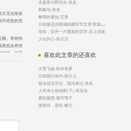
含羞草与野百合
-
佚名
荆棘鸟
-
佚名
而又无法形容
黎明的通知
-
艾青
些不经意的充
10首最适合朗诵的建军节文章/军旅文章
-
源自网络
等你，绽开一片重新的芬芳
-
石上清泉
无聊。所有快
少女的心
-
孙玉洁
虽然也会有些
的忧伤，似乎
喜欢此文章的还喜欢
大雪飞扬
-
歌吟有梦
些远，我们试
记得我们有约
-
纸片儿
难得的滋味，
就当花没开过，我没来过
-
佚名
人间净土哈纳斯(下)
-
宋宝珍
爱的困惑
-
紫竹莺子
谢谢你，朋友
-
楼兰
写信，这样一