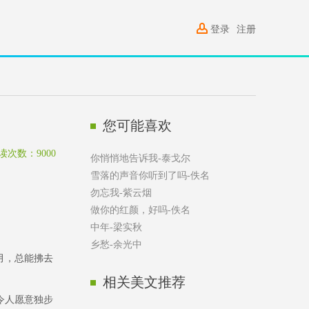
登录
注册
您可能喜欢
读次数：9000
你悄悄地告诉我
-
泰戈尔
雪落的声音你听到了吗
-
佚名
勿忘我
-
紫云烟
做你的红颜，好吗
-
佚名
中年
-
梁实秋
乡愁
-
余光中
月，总能拂去
相关美文推荐
令人愿意独步