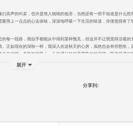
们高声的叫卖，也许是情人细细的低语，当然还有一些不知道是什么然
需要用上一点点的心去体味，深深地呼吸一下生活的味道，你便觉得有了
的每一段路，我似乎都能从中得到某种预见，但这并不让我觉得活着的
错。正如现在的深秋一样，我深入在这秋天的心房，虽然也会有些愁怅，
地走在这样一条熟知的路上，心中涌起的却是那熟知的温情，既便是偶尔
，不一定很高很远，然而总不能说没有。有些梦想其实离我们的生活有
眼前，让我们不忍舍弃。既然不能舍弃，那便留着好了，当是人生的某种
分享到:
然的心境，一点点随意的心性。
以写些不为了发表的文字，想念的时候可以和可爱的朋友通通电话或写