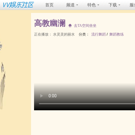
首页
频道
特色
下载
服
高教幽澜
去TA空间坐坐
正在播放：
水灵灵的丽水
分类：
流行舞蹈
/
舞蹈教练