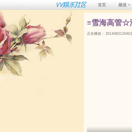
首页
频道
≡雪海高管☆
正在播放：
201408312040