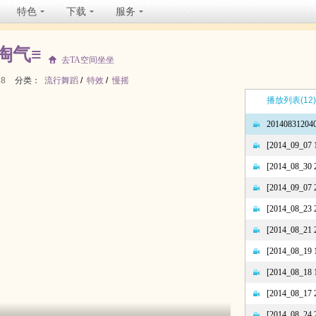
特色
下载
服务
淘气≡
去TA空间坐坐
18
分类：
流行舞蹈
/
特效
/
慢摇
播放列表
(12)