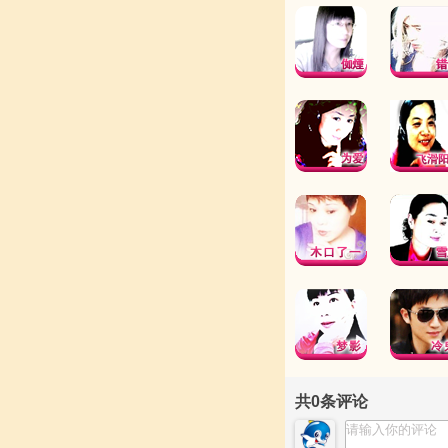
共
0
条评论