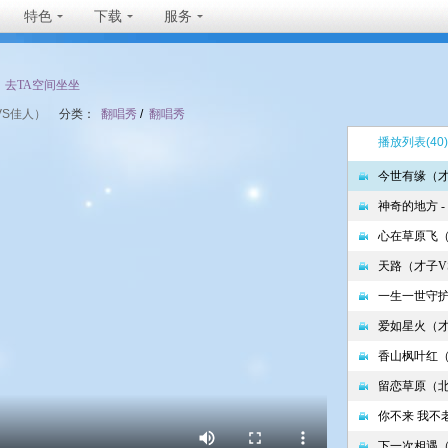
特色
下载
服务
去TA空间坐坐
VS佳人）
分类：
翻唱秀
/
翻唱秀
播放列表
(40)