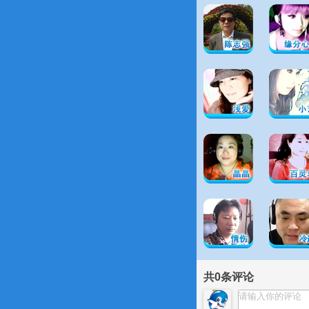
共
0
条评论