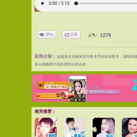
评论
分享
1279
人气：
应用介绍：
赵骏
来自美丽城市乌鲁木齐的原创歌手，演唱风
多vv
视频聊天
室的朋友以歌会友。
相关推荐：