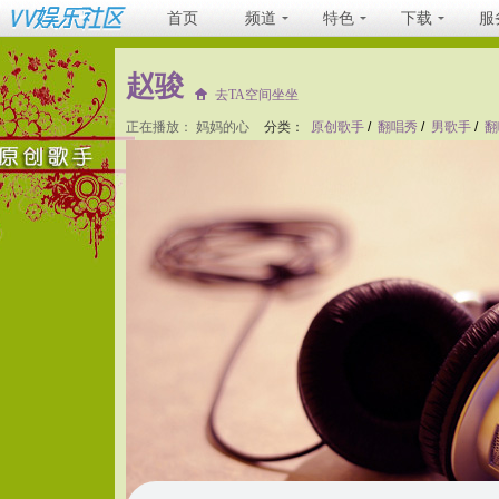
首页
频道
特色
下载
服
赵骏
去TA空间坐坐
正在播放：
妈妈的心
分类：
原创歌手
/
翻唱秀
/
男歌手
/
翻