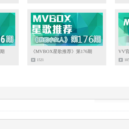
6期
《MVBOX星歌推荐》第176期
1521
10