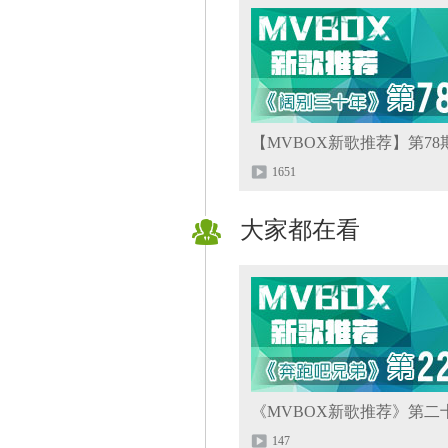
【MVBOX新歌推荐】第78
1651
大家都在看
《MVBOX新歌推荐》第二
147