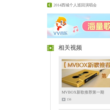
2014西城个人巡回演唱会
相关视频
MVBOX新歌推荐第一期
156