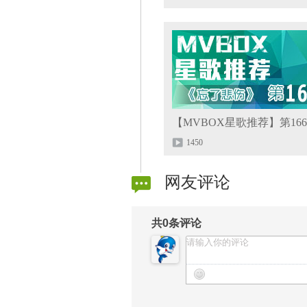
【MVBOX星歌推荐】第16
1450
网友评论
共
0
条评论