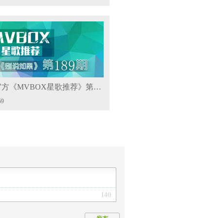
VV官方《MVBOX星歌推荐》第189期
59
140