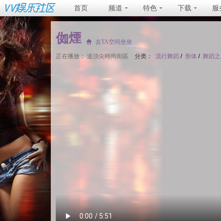
首页
频道
特色
下载
服
侞煙
去TA空间坐坐
正在播放：
送頂尖時尚街區
分类：
流行舞蹈
/
形体
/
舞蹈之