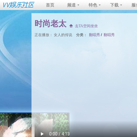
首页
频道
特色
下载
服
时尚老太
去TA空间坐坐
正在播放：
女人的传说
分类：
翻唱秀
/
翻唱秀