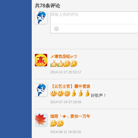
共
78
条评论
メ壞気⑨哫oづ
2014-12-27 20:53:17
【云艺士官】霧中雲裳
好歌声！
2014-07-24 07:18:56
烟雨╰★╮爱你一万年
2014-06-11 19:50:20