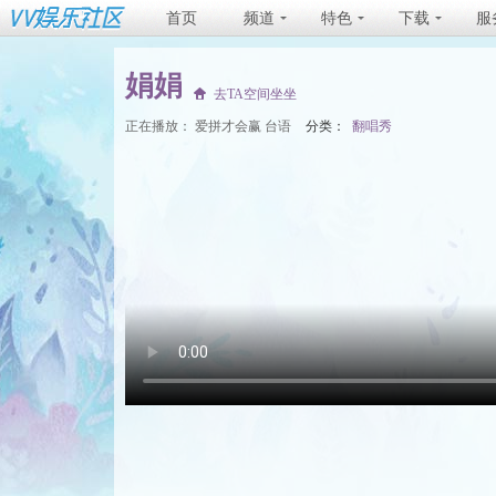
首页
频道
特色
下载
服
娟娟
去TA空间坐坐
正在播放：
爱拼才会赢 台语
分类：
翻唱秀