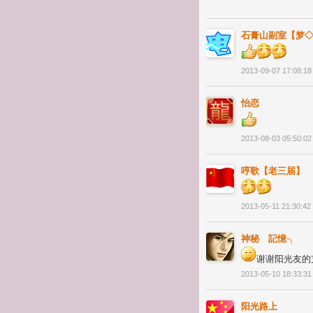
石膏山副室【梦
2013-09-07 17:08:18
怡恋
2013-08-03 05:50:02
哼歌【老三届】
2013-05-11 21:30:42
神秘ゞ記憶╮
谢谢阳光友的
2013-05-10 18:33:31
阳光路上