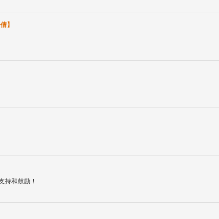
◇倩】
支持和鼓励！