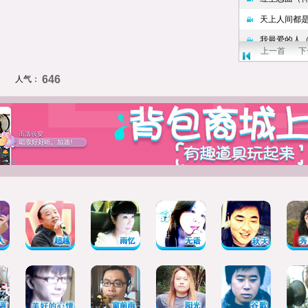
上一首
下
646
人气：