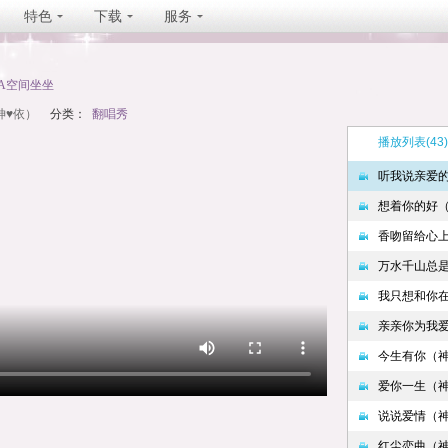
特色
下载
服务
TA空间坐坐
神♥依）
分类：
翻唱秀
播放列表
(43)