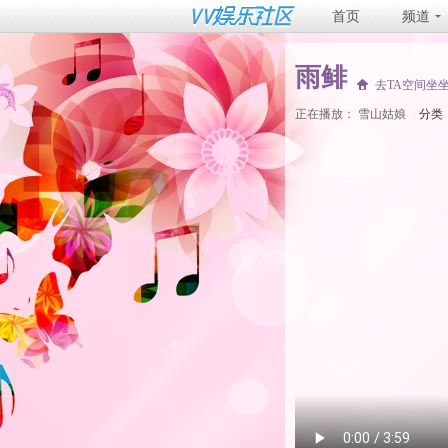
首页
频道
雨鲱
去TA空间坐
正在播放：
雪山姑娘
分类