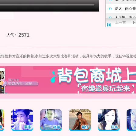
上一首
下
2571
人气：
的悟性和对音乐的执着,参加过多次大型比赛和活动，极具杀伤力的歌手，现任vv
视频