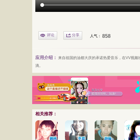
评论
分享
858
人气：
应用介绍：
来自祖国的油都大庆的
承诺
热爱音乐，在VV
视频
滴。
相关推荐：