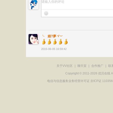
╰ゞ娪?夢ヾ︶
2015-06-05 16:59:42
关于VV社区
|
聊天室
|
合作推广
|
联
Copyright © 2011-2026 优贝在
电信与信息服务业务经营许可证 京ICP证 11035