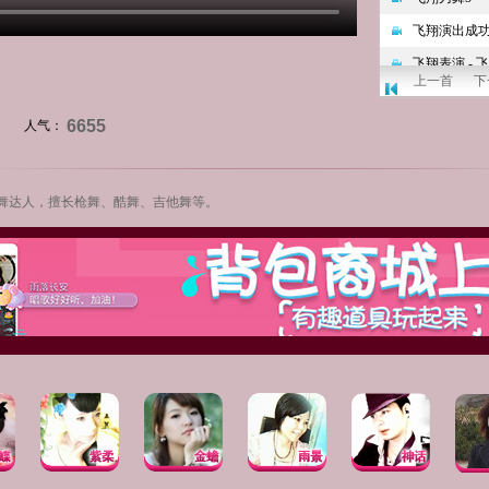
上一首
下
6655
人气：
舞达人
，擅长枪舞、酷舞、吉他舞等。