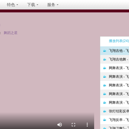
特色
下载
服务
坐
：
舞蹈之星
播放列表
(24)