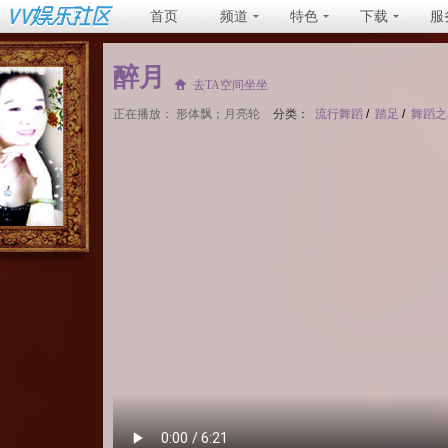
首页
频道
特色
下载
服
醉月
去TA空间坐坐
正在播放：
形体飘；月亮轮
分类：
流行舞蹈
/
踏足
/
舞蹈之