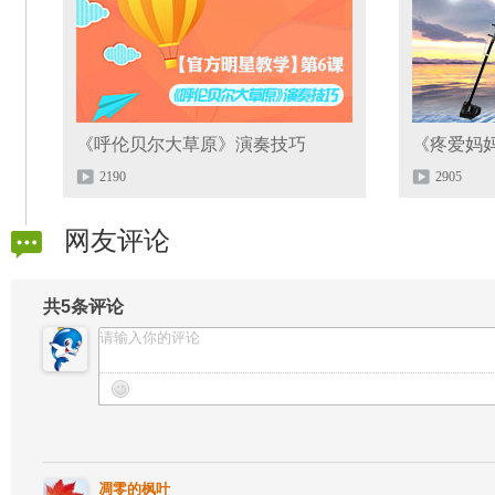
《呼伦贝尔大草原》演奏技巧
《疼爱妈
2190
2905
网友评论
共
5
条评论
凋零的枫叶