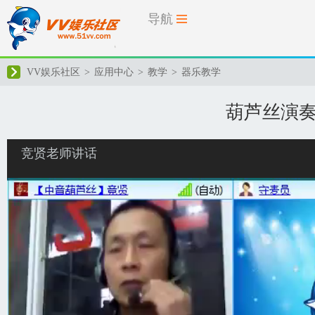
导航
VV娱乐社区
>
应用中心
>
教学
>
器乐教学
葫芦丝演
竞贤老师讲话