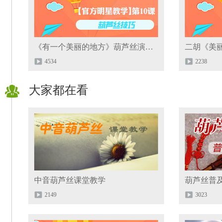
《有一个美丽的地方》葫芦丝演奏技巧
二胡《美
4534
2238
大家都在看
中音葫芦丝课堂教学
葫芦丝普
2149
3023