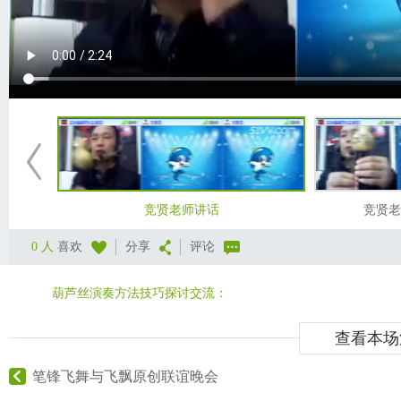
竞贤老师讲话
竞贤老
0 人
喜欢
分享
评论
葫芦丝演奏方法技巧探讨交流：
查看本场
笔锋飞舞与飞飘原创联谊晚会