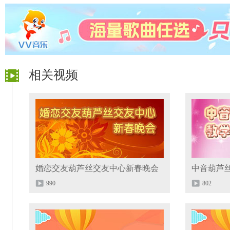
相关视频
婚恋交友葫芦丝交友中心新春晚会
中音葫芦
990
802