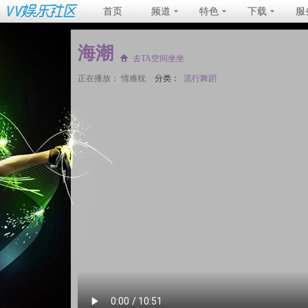
首页
频道
特色
下载
服
海潮
去TA空间坐坐
正在播放：
情难枕
分类：
流行舞蹈