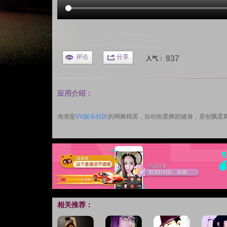
评论
分享
937
人气：
应用介绍：
海潮是
VV娱乐社区
的网舞精英，自幼热爱舞蹈健身，原创飘柔
相关推荐：