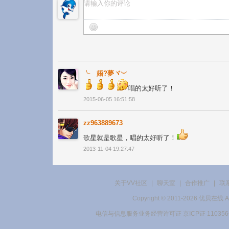
╰ゞ娪?夢ヾ︶
唱的太好听了！
2015-06-05 16:51:58
zz963889673
歌星就是歌星，唱的太好听了！
2013-11-04 19:27:47
关于VV社区
|
聊天室
|
合作推广
|
联
Copyright © 2011-2026 优贝在
电信与信息服务业务经营许可证 京ICP证 11035