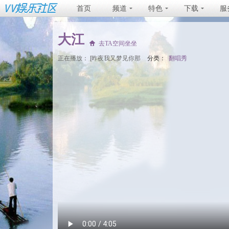
首页
频道
特色
下载
服
大江
去TA空间坐坐
正在播放：
[昨夜我又梦见你那
分类：
翻唱秀