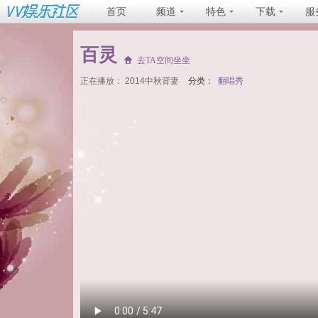
首页
频道
特色
下载
服
百灵
去TA空间坐坐
正在播放：
2014中秋背妻
分类：
翻唱秀