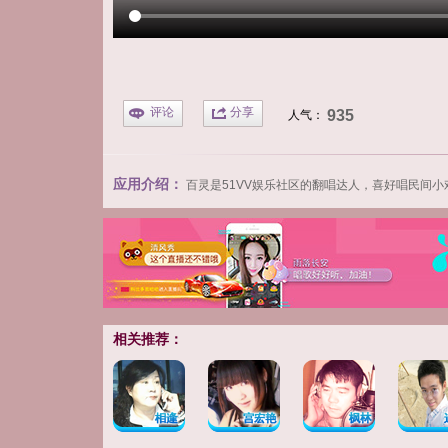
评论
分享
935
人气：
应用介绍：
百灵
是
51VV娱乐社区
的翻唱达人，喜好唱民间小
相关推荐：