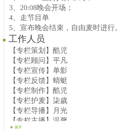
3、20:08晚会开场；
13.依 静《曲艺 月朦胧鸟朦胧》
4、走节目单
14.韵 月《歌曲 许下一个心愿》
5、宣布晚会结束，自由麦时进行。
15.紫 韵《曲艺 在那东山顶上》
工作人员
16.情 聖《歌曲 三月里的小雨》
17.妙 善《舞蹈 梦中的绿草地》
【专栏策划】酷児
【专栏顾问】平凡
【专栏宣传】单影
【专栏反馈】蜻蜓
【专栏制作】酷児
【专栏护麦】柒歲
【专栏导播】月光
【专栏主播】温馨
展开
【专栏嘉宾】专栏Ⅱ线