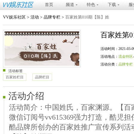
首页
频道
特色
下载
服
VV娱乐社区
>
活动
>
品牌专栏
>
百家姓第010期【陈】姓
百家姓第0
活动时间：2021-03-09 20
活动地点：
流金特区
活动分类：
品牌专栏
活动标签
百家姓栏目
品牌栏目
活动介绍
活动简介：中国姓氏，百家渊源。【百
微信订阅号vv615369强力打造，酷
酷品牌所创办的百家姓推广宣传系列活