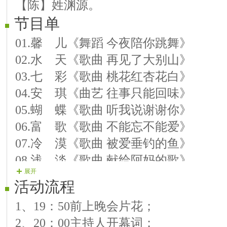
【陈】姓渊源。
节目单
01.馨 儿《舞蹈 今夜陪你跳舞》
02.水 天《歌曲 再见了大别山》
03.七 彩《歌曲 桃花红杏花白》
04.安 琪《曲艺 往事只能回味》
05.蝴 蝶《歌曲 听我说谢谢你》
06.富 歌《歌曲 不能忘不能爱》
07.冷 漠《歌曲 被爱垂钓的鱼》
08.浅 淡《歌曲 献给阿妈的歌》
展开
09.兰 子《曲艺 快乐的小卓嘎》
活动流程
10.富 歌《歌曲 美丽的漓江河》
1、19：50前上晚会片花；
11.易 帆《歌曲 我的情只为你》
2、20：00主持人开幕词；
12.长 发《舞蹈 中国字中国画》