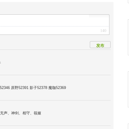
140
发布
犇
46 原野52391 影子52378 魔咖52369
无声、神剑、相守、筱娅