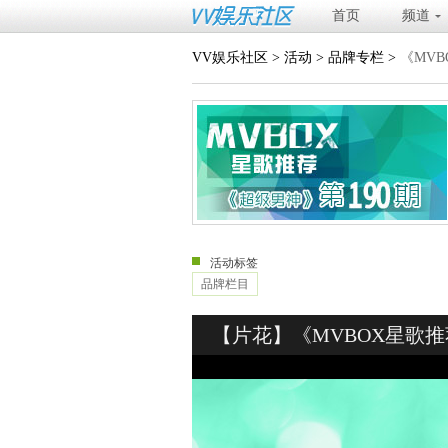
首页
频道
VV娱乐社区
>
活动
>
品牌专栏
>
《MVB
活动标签
品牌栏目
【片花】《MVBOX星歌推