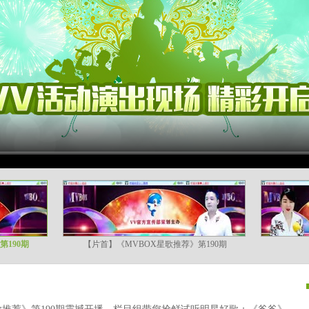
190期
【片首】《MVBOX星歌推荐》第190期