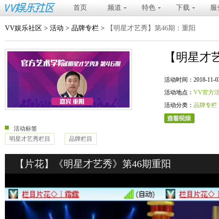
首页
频道
特色
下载
服
VV娱乐社区
>
活动
>
品牌专栏
>
【明星才艺秀】第46期：重阳
【明星才艺
活动时间：2018-11-03 20
活动地点：
VV官方
活动分类：
品牌专栏
活动标签
明星才艺秀栏目
品牌栏目
【片花】《明星才艺秀》第46期重阳