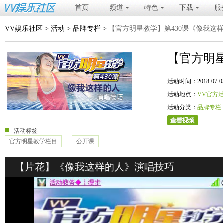
首页
频道
特色
下载
服
VV娱乐社区
>
活动
>
品牌专栏
>
【官方明星教学】第430课《像我这
【官方明
活动时间：2018-07-05 20
活动地点：
VV官方
活动分类：
品牌专栏
活动标签
官方明星教学栏目
公开课
【片花】《像我这样的人》演唱技巧