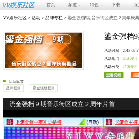
首页
频道
特色
下载
服
VV娱乐社区
>
活动
>
品牌专栏
>
鎏金强档9期音乐街区成立２周年庆
鎏金强档
活动时间：2013-09-27 20
活动地点：
流金岁月
活动分类：
品牌专栏
活动标签
品牌栏目
鎏金强档栏目
流金强档９期音乐街区成立２周年片首