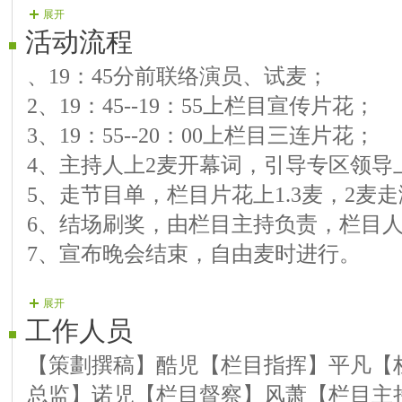
展开
〖鎏金藝術團〗乖宝《今世有缘》 13.
活动流程
创歌曲》 14.〖鎏金藝術團〗囧囧《还是
、19：45分前联络演员、试麦；
嘉宾】茴忆《青春舞曲》 16.〖鎏金藝
2、19：45--19：55上栏目宣传片花；
哥》 17.【藝術藝術團】咖啡《祝福》 
3、19：55--20：00上栏目三连片花；
《爱的音符》 19.〖鎏金藝術團〗畅想《
4、主持人上2麦开幕词，引导专区领导
團】毒鹰《别离的夜晚》 21.〖鎏金藝
5、走节目单，栏目片花上1.3麦，2麦
22.栏目结场歌:《再见》【鎏金藝術團】
6、结场刷奖，由栏目主持负责，栏目
ＭＶ虹舞团 24.栏目主题片花导播 25.
7、宣布晚会结束，自由麦时进行。
展开
工作人员
【策劃撰稿】酷児【栏目指挥】平凡【
总监】诺児【栏目督察】风萧【栏目主