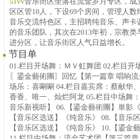
51vv
音乐街区坐落在流金岁月专区，成立于
区区管10人，下设69个房间，管理人数
音乐交流特色区，主招聘纯音乐、声卡
的音乐团队，其次在2013年初，宗教
进分区，让音乐街区人气日益增长。
节目单
01.栏目开场舞：ＭＶ虹舞团 02.栏目
〖鎏金藝術團〗回忆【第一篇章 唱响流金
场乐：喜唰唰 04.栏目嘉宾席：蔡献华
香香、唯一、灿烂阿龙 05.栏目中场舞
音乐新视听】 06.【鎏金藝術團】単影《
【音乐区选送】《纯音乐》 08.【音乐区
【音乐区选送】《纯音乐》 10.【鎏金
11.栏目中场舞：流金艺术团【第三篇章 