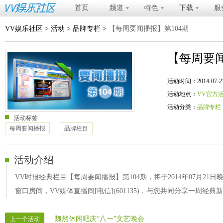
首页
频道
特色
下载
服
VV娱乐社区
>
活动
>
品牌专栏
>
【每周要闻播报】第104期
【每周要闻
活动时间：2014-07-21 20
活动地点：
VV官方
活动分类：
品牌专栏
活动标签
每周要闻播报
品牌栏目
活动介绍
VV时报经典栏目【每周要闻播报】第104期，将于2014年07月2
窗口房间，VV媒体直播间[电信](601135)，与您共同分享一周经典新
魏然休闲吧庆“八一”文艺晚会
上一个活动