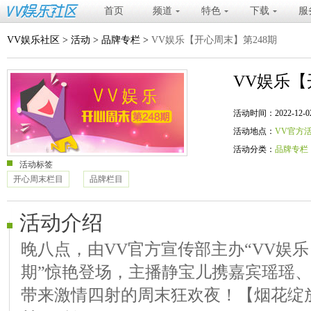
首页
频道
特色
下载
服
VV娱乐社区
>
活动
>
品牌专栏
>
VV娱乐【开心周末】第248期
VV娱乐【
活动时间：2022-12-02 20
活动地点：
VV官方
活动分类：
品牌专栏
活动标签
开心周末栏目
品牌栏目
活动介绍
晚八点，由VV官方宣传部主办“VV娱乐
期”惊艳登场，主播静宝儿携嘉宾瑶瑶
带来激情四射的周末狂欢夜！【烟花绽