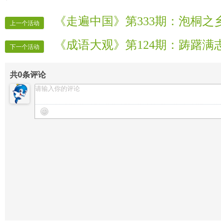
《走遍中国》第333期：泡桐之
上一个活动
《成语大观》第124期：踌躇满
下一个活动
共
0
条评论