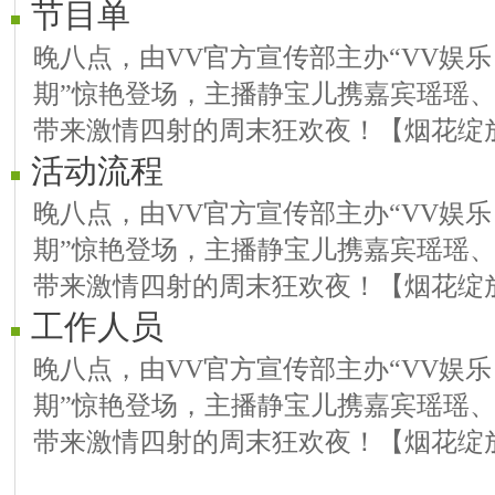
节目单
晚八点，由VV官方宣传部主办“VV娱乐
期”惊艳登场，主播静宝儿携嘉宾瑶瑶
带来激情四射的周末狂欢夜！【烟花绽
活动流程
晚八点，由VV官方宣传部主办“VV娱乐
期”惊艳登场，主播静宝儿携嘉宾瑶瑶
带来激情四射的周末狂欢夜！【烟花绽
工作人员
晚八点，由VV官方宣传部主办“VV娱乐
期”惊艳登场，主播静宝儿携嘉宾瑶瑶
带来激情四射的周末狂欢夜！【烟花绽