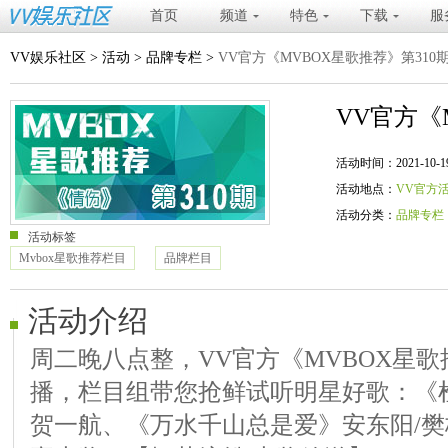
首页
频道
特色
下载
服
VV娱乐社区
>
活动
>
品牌专栏
>
VV官方《MVBOX星歌推荐》第310
VV官方《
活动时间：2021-10-19 20
活动地点：
VV官方
活动分类：
品牌专栏
活动标签
Mvbox星歌推荐栏目
品牌栏目
活动介绍
周二晚八点整，VV官方《MVBOX星歌推
播，栏目组带您抢鲜试听明星好歌：《
贺一航、《万水千山总是爱》安东阳/樊