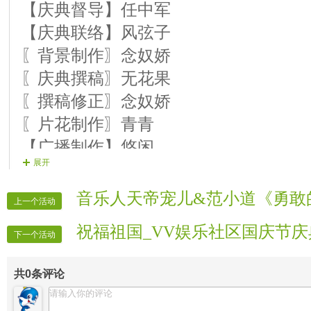
【庆典督导】任中军
休要罗唣》
【庆典联络】风弦子
15〖庆典乐手〗心雨------------葫
〖背景制作〗念奴娇
〖庆典撰稿〗无花果
第四乐章：追月
〖撰稿修正〗念奴娇
16【庆典歌手】承受------------歌曲
〖片花制作〗青青
17【庆典乐手】牧笛------------笛子
【广播制作】悠闲
18〖庆典诵读〗丹阳------------朗
展开
〖庆典主持〗无花果 丹阳 月亮
19【庆典歌手】冷風------------歌曲《
【庆典主持】止水 亦凡 冷風
音乐人天帝宠儿&范小道《勇敢
20〖庆典歌手〗倾诉------------歌
上一个活动
〖片花护麦〗自在 挠挠 兰心 疯妃 雪舞
你》
祝福祖国_VV娱乐社区国庆节
【庆典录制】VV宣传录制部
下一个活动
【庆典宣传】VV宣传报道部
〖结束舞〗舞韵 幼教 似水情----舞蹈
共
0
条评论