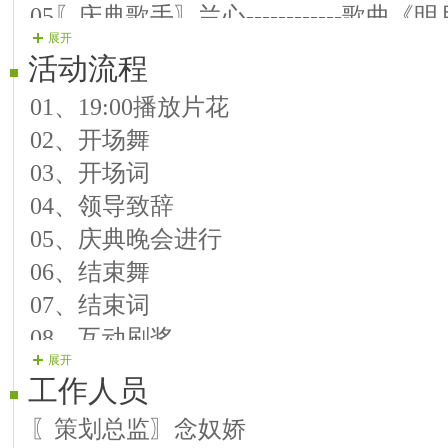
05〖庆典歌手〗兰心------------歌
展开
活动流程
第二乐章：赏月
01、19:00播放片花
06【庆典歌手】转身------------歌曲
02、开场舞
07〖庆典歌手〗喵小美----------歌曲
03、开场词
08【庆典乐手】琴律------------琵琶
04、领导致辞
09〖庆典歌手〗缘梦------------歌曲
05、庆典晚会进行
10〖庆典乐手〗知秋------------笛
06、结束舞
07、结束词
第三乐章：拜月
08、互动刷奖
11〖庆典歌手〗悠悠------------歌
展开
12【庆典乐手】箫箫------------洞
工作人员
13〖庆典歌手〗亚女------------歌曲《
〖策划总监〗念奴娇
14【庆典戏曲】咚咚------------京