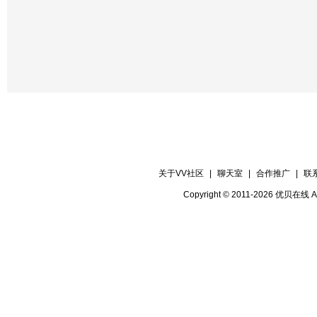
关于VV社区
|
聊天室
|
合作推广
|
联
Copyright © 2011-2026 优贝在