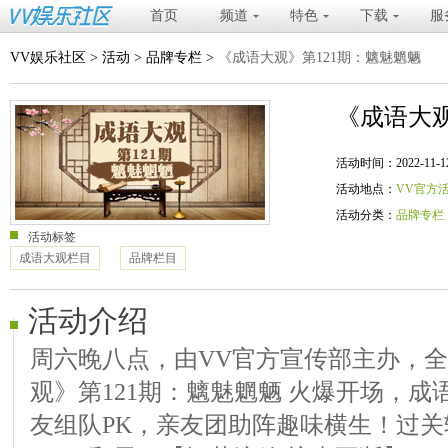
首页
频道
特色
下载
服
VV娱乐社区
>
活动
>
品牌专栏
>
《成语大观》第121期：魑魅魍魉
《成语大观
活动时间：2022-11-12 20
活动地点：
VV官方
活动分类：
品牌专栏
活动标签
成语大观栏目
品牌栏目
活动介绍
周六晚八点，由VV官方宣传部主办，
观》第121期：魑魅魍魉 火爆开场，
友组队PK，亲友团助阵趣味横生！过