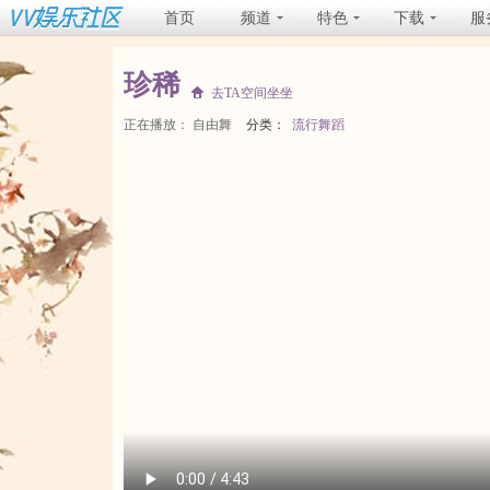
首页
频道
特色
下载
服
珍稀
去TA空间坐坐
正在播放：
自由舞
分类：
流行舞蹈